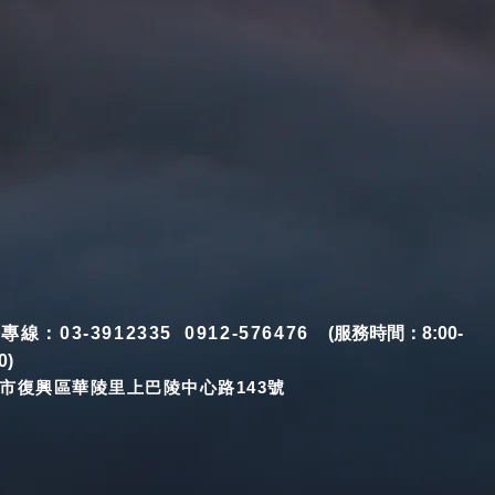
專線：03-3912335
0912-576476
(服務時間：8:00-
0)
市復興區華陵里上巴陵中心路143號